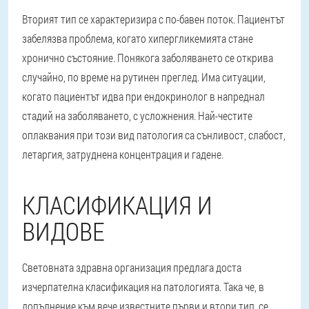
Вторият тип се характеризира с по-бавен поток
. Пациентът
забелязва проблема, когато хипергликемията стане
хронично състояние. Понякога заболяването се открива
случайно, по време на рутинен преглед. Има ситуации,
когато пациентът идва при ендокринолог в напреднал
стадий на заболяването, с усложнения. Най-честите
оплаквания при този вид патология са сънливост, слабост,
летаргия, затруднена концентрация и гадене.
КЛАСИФИКАЦИЯ И
ВИДОВЕ
Световната здравна организация предлага доста
изчерпателна класификация на патологията. Така че, в
допълнение към вече известните първи и втори тип, се