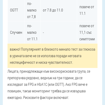
по-
повече от
OGTT
малко
от 7.8 до 11.0
11.1
от 7,8
по-
повече от
Случаен
малко
-
11,1 със
от 11.1
симптоми
важно
! Популярният в близкото минало тест за глюкоза
в урината вече не се използва поради неговата
неспецифичност и ниска чувствителност.
Лицата, принадлежащи към високорисковата група, се
препоръчва редовно, веднъж на три години, да се
изследват за FPG и HbA1C (или OGTT). Ако FPG вече е
повишен, такъв мониторинг трябва да се извършва
ежегодно. Рисковите фактори включват: