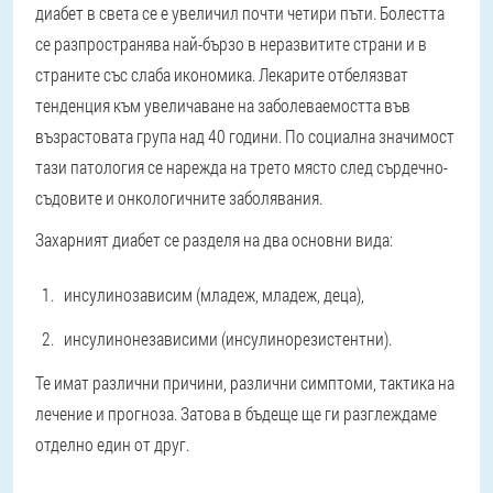
диабет в света се е увеличил почти четири пъти. Болестта
се разпространява най-бързо в неразвитите страни и в
страните със слаба икономика. Лекарите отбелязват
тенденция към увеличаване на заболеваемостта във
възрастовата група над 40 години. По социална значимост
тази патология се нарежда на трето място след сърдечно-
съдовите и онкологичните заболявания.
Захарният диабет се разделя на два основни вида:
инсулинозависим (младеж, младеж, деца),
инсулинонезависими (инсулинорезистентни).
Те имат различни причини, различни симптоми, тактика на
лечение и прогноза. Затова в бъдеще ще ги разглеждаме
отделно един от друг.