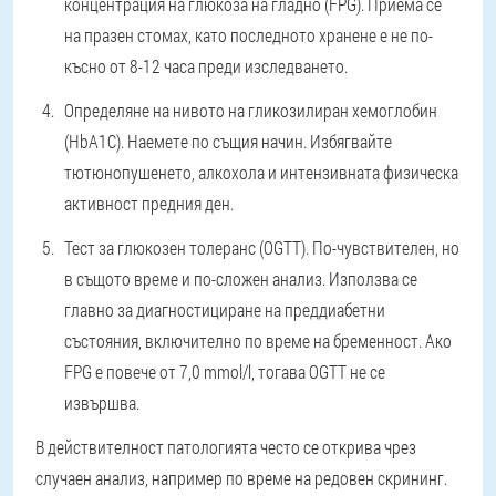
концентрация на глюкоза на гладно (FPG). Приема се
на празен стомах, като последното хранене е не по-
късно от 8-12 часа преди изследването.
Определяне на нивото на гликозилиран хемоглобин
(HbA1C). Наемете по същия начин. Избягвайте
тютюнопушенето, алкохола и интензивната физическа
активност предния ден.
Тест за глюкозен толеранс (OGTT). По-чувствителен, но
в същото време и по-сложен анализ. Използва се
главно за диагностициране на преддиабетни
състояния, включително по време на бременност. Ако
FPG е повече от 7,0 mmol/l, тогава OGTT не се
извършва.
В действителност патологията често се открива чрез
случаен анализ, например по време на редовен скрининг.