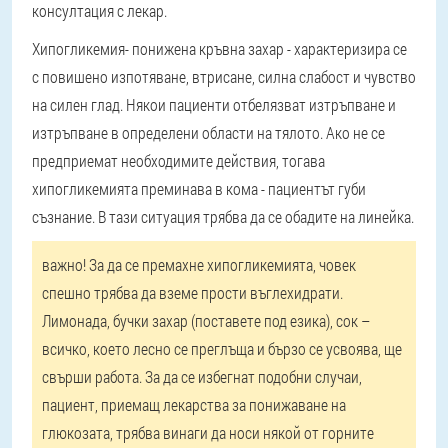
консултация с лекар.
Хипогликемия
- понижена кръвна захар - характеризира се
с повишено изпотяване, втрисане, силна слабост и чувство
на силен глад. Някои пациенти отбелязват изтръпване и
изтръпване в определени области на тялото. Ако не се
предприемат необходимите действия, тогава
хипогликемията преминава в кома - пациентът губи
съзнание. В тази ситуация трябва да се обадите на линейка.
важно!
За да се премахне хипогликемията, човек
спешно трябва да вземе прости въглехидрати.
Лимонада, бучки захар (поставете под езика), сок –
всичко, което лесно се преглъща и бързо се усвоява, ще
свърши работа. За да се избегнат подобни случаи,
пациент, приемащ лекарства за понижаване на
глюкозата, трябва винаги да носи някой от горните