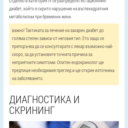
Отделно в категория IV се разпределя гестационният
диабет, който е скрито нарушение на въглехидратния
метаболизъм при бременни жени.
важно!
Тактиката за лечение на захарен диабет до
голяма степен зависи от неговия тип. Ето защо се
препоръчва да се консултирате с лекар възможно най-
скоро, за да установите точната причина за
неприятните симптоми. Опитен ендокринолог ще
предпише необходимия преглед и ще открие източника
на заболяването.
ДИАГНОСТИКА И
СКРИНИНГ