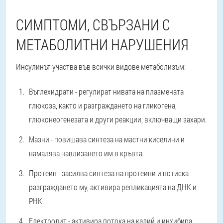
СИМПТОМИ, СВЪРЗАНИ С
МЕТАБОЛИТНИ НАРУШЕНИЯ
Инсулинът участва във всички видове метаболизъм:
Въглехидрати - регулират нивата на плазмената
глюкоза, както и разграждането на гликогена,
глюконеогенезата и други реакции, включващи захари.
Мазни - повишава синтеза на мастни киселини и
намалява навлизането им в кръвта.
Протеин - засилва синтеза на протеини и потиска
разграждането му, активира репликацията на ДНК и
РНК.
Електролит - активира потока на калий и инхибира