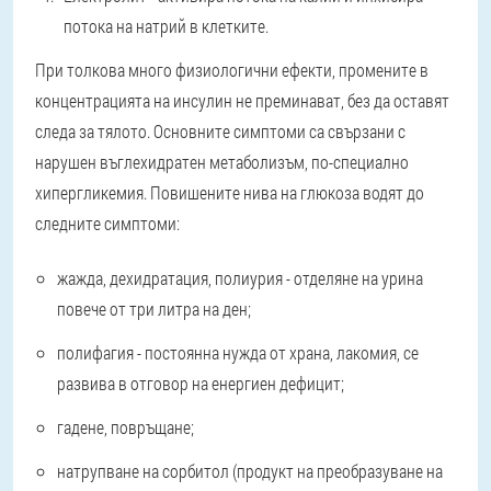
потока на натрий в клетките.
При толкова много физиологични ефекти, промените в
концентрацията на инсулин не преминават, без да оставят
следа за тялото.
Основните симптоми са свързани с
нарушен въглехидратен метаболизъм
, по-специално
хипергликемия. Повишените нива на глюкоза водят до
следните симптоми:
жажда, дехидратация, полиурия - отделяне на урина
повече от три литра на ден;
полифагия - постоянна нужда от храна, лакомия, се
развива в отговор на енергиен дефицит;
гадене, повръщане;
натрупване на сорбитол (продукт на преобразуване на