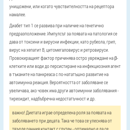
унищожени, или когато чувствителността на рецептора
намалее.
Диабет тип 1
се развива при наличие на генетично
предразположение
. Импулсът за появата на патология се
дава от токсини и вирусни инфекции, като рубеола, грип,
вирус на хепатит В, цитомегаловирус и ретровируси.
Провокиращият фактор причинява остро увреждане на β-
клетките или води до персистиране на инфекциозния агент
в тъканите на панкреаса с по-нататъшно развитие на
автоимунна реакция. Вероятността от заболяване се
увеличава, ако човек има други автоимунни заболявания -
тиреоидит, надбъбречна недостатъчност и др.
важно!
Диетата играе определена роля за появата на
заболяването при децата. Така че това се улеснява от
твърде ранния контакт с глутен - оптимално е да се