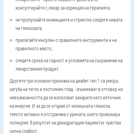
консултирайте с лекар за корекция на терапията;
не пропускайте инжекциите и стриктно следете нивата
на глюкозата;
прилагайте инсулин с правилните инструменти и на
правилното място;
следете срока на годност и условията на съхранение на
лекарствения продукт.
Другите три основни признака на диабет тип 1 са умора,
загуба на тегло и постоянен глад.
- възникват в отговор на
невъзможността да се използват захарите като източник
на енергия. И за да се отърве от излишната глюкоза,
тялото активно я отстранява с урината, което провокира
полиурия. В резултат на дехидратация пациентът чувства
силна слабост.