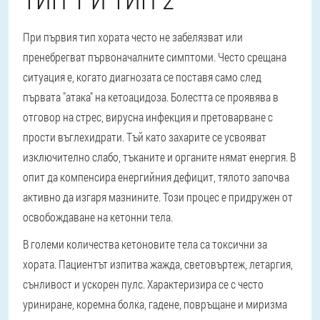
При първия тип хората често не забелязват или
пренебрегват първоначалните симптоми
. Често срещана
ситуация е, когато диагнозата се поставя само след
първата "атака" на кетоацидоза. Болестта се проявява в
отговор на стрес, вирусна инфекция и претоварване с
прости въглехидрати. Тъй като захарите се усвояват
изключително слабо, тъканите и органите нямат енергия. В
опит да компенсира енергийния дефицит, тялото започва
активно да изгаря мазнините. Този процес е придружен от
освобождаване на кетонни тела.
В големи количества кетоновите тела са токсични за
хората. Пациентът изпитва жажда, световъртеж, летаргия,
сънливост и ускорен пулс. Характеризира се с често
уриниране, коремна болка, гадене, повръщане и миризма