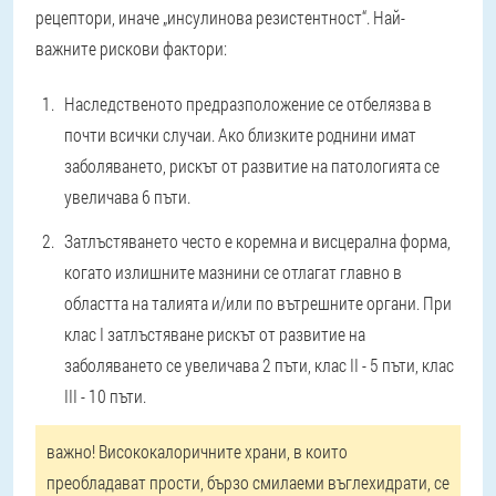
рецептори
, иначе „инсулинова резистентност“. Най-
важните рискови фактори:
Наследственото предразположение се отбелязва в
почти всички случаи. Ако близките роднини имат
заболяването, рискът от развитие на патологията се
увеличава 6 пъти.
Затлъстяването често е коремна и висцерална форма,
когато излишните мазнини се отлагат главно в
областта на талията и/или по вътрешните органи. При
клас I затлъстяване рискът от развитие на
заболяването се увеличава 2 пъти, клас II - 5 пъти, клас
III - 10 пъти.
важно!
Висококалоричните храни, в които
преобладават прости, бързо смилаеми въглехидрати, се