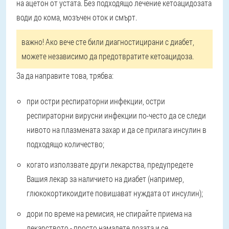
на ацетон от устата. Без подходящо лечение кетоацидозата
води до кома, мозъчен оток и смърт.
важно!
Ако вече сте били диагностицирани с диабет,
можете независимо да предотвратите кетоацидоза.
За да направите това, трябва:
при остри респираторни инфекции, остри
респираторни вирусни инфекции по-често да се следи
нивото на плазмената захар и да се прилага инсулин в
подходящо количество;
когато използвате други лекарства, предупредете
Вашия лекар за наличието на диабет (например,
глюкокортикоидите повишават нуждата от инсулин);
дори по време на ремисия, не спирайте приема на
лекарството - просто намалете дозата и се