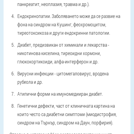
панкреатит, неоплазия, травма и др.).
Ендокринопатии. Заболяването може да се развие на
фона на синдром на Кушинг, феохромоцитом,
тиреотоксикоза и други ендокринни патологии.
Диабет, предизвикан от химикали и лекарства -
никотинова киселина, тиреоидни хормони,
глюкокортикоиди, алфа-интерферон и др.
Вирусни инфекции - цитомегаловирус, вродена
рубеола и др.
Атипични форми на имуномедииран диабет.
Генетични дефекти, част от клиничната картина на
които често са диабетни симптоми (миодистрофия,
синдром на Търнър, синдром на Даун, порфирия).