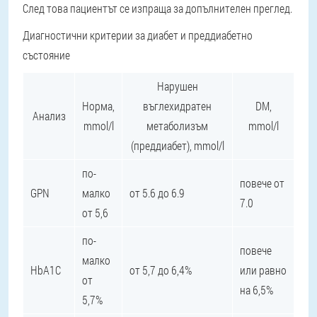
След това пациентът се изпраща за допълнителен преглед.
Диагностични критерии за диабет и преддиабетно
състояние
Нарушен
Норма,
въглехидратен
DM,
Анализ
mmol/l
метаболизъм
mmol/l
(преддиабет), mmol/l
по-
повече от
GPN
малко
от 5.6 до 6.9
7.0
от 5,6
по-
повече
малко
HbA1C
от 5,7 до 6,4%
или равно
от
на 6,5%
5,7%