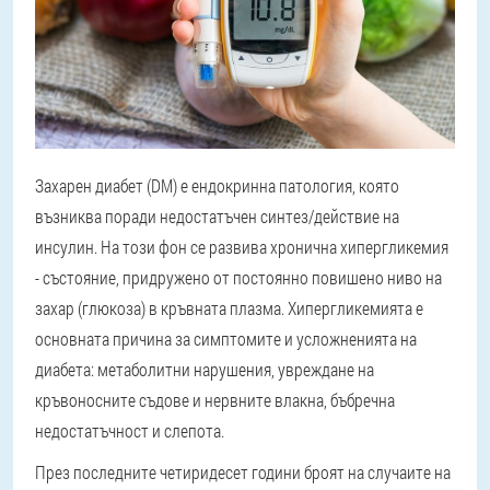
Захарен диабет
(DM) е ендокринна патология, която
възниква поради недостатъчен синтез/действие на
инсулин. На този фон се развива хронична хипергликемия
- състояние, придружено от постоянно повишено ниво на
захар (глюкоза) в кръвната плазма. Хипергликемията е
основната причина за симптомите и усложненията на
диабета: метаболитни нарушения, увреждане на
кръвоносните съдове и нервните влакна, бъбречна
недостатъчност и слепота.
През последните четиридесет години броят на случаите на