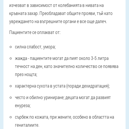
изчезват в зависимост от колебанията в нивата на
кръвната захар. Преобладават общите прояви, тъй като
увреждането на вътрешните органи е все още далеч.
Пациентите се оплакват от:
силна слабост, умора;
жажда - пациентите могат да пият около 3-5 литра
течност на ден, като значително количество се появява
през нощта;
характерна сухота в устата (поради дехидратация);
често и обилно уриниране; децата могат да развият
енуреза;
сърбеж по кожата, при жените, особено в областта на
гениталиите.