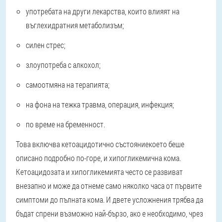
употребата на други лекарства, които влияят на
въглехидратния метаболизъм;
силен стрес;
злоупотреба с алкохол;
самоотмяна на терапията;
на фона на тежка травма, операция, инфекция;
по време на бременност.
Това включва
кетоацидотично състояние
което беше
описано подробно по-горе, и
хипогликемична кома
.
Кетоацидозата и хипогликемията често се развиват
внезапно и може да отнеме само няколко часа от първите
симптоми до пълната кома. И двете усложнения трябва да
бъдат спрени възможно най-бързо, ако е необходимо, чрез