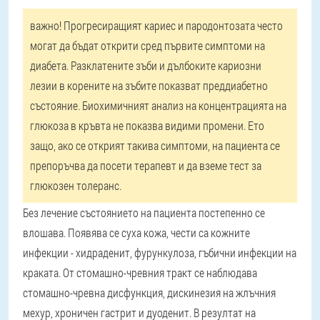
важно!
Прогресиращият кариес и пародонтозата често
могат да бъдат открити сред първите симптоми на
диабета. Разклатените зъби и дълбоките кариозни
лезии в корените на зъбите показват преддиабетно
състояние. Биохимичният анализ на концентрацията на
глюкоза в кръвта не показва видими промени. Ето
защо, ако се открият такива симптоми, на пациента се
препоръчва да посети терапевт и да вземе тест за
глюкозен толеранс.
Без лечение състоянието на пациента постепенно се
влошава. Появява се суха кожа, чести са кожните
инфекции - хидраденит, фурункулоза, гъбични инфекции на
краката. От стомашно-чревния тракт се наблюдава
стомашно-чревна дисфункция, дискинезия на жлъчния
мехур, хроничен гастрит и дуоденит. В резултат на