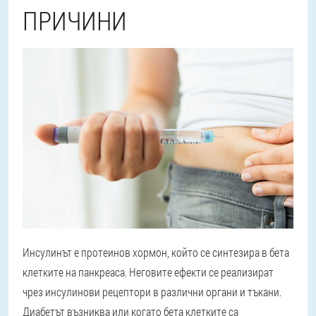
ПРИЧИНИ
Инсулинът е протеинов хормон, който се синтезира в бета
клетките на панкреаса. Неговите ефекти се реализират
чрез инсулинови рецептори в различни органи и тъкани.
Диабетът възниква или когато бета клетките са