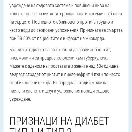
увреждане на съдовата система и повишени нива на
холестерол се развиват атеросклероза и исхемична болест
на сърцето. Последното обикновено протича трудно и
често води до сериозни усложнения. Причината за смъртта
при 38-50% от пациентите е инфаркт на миокарда.
Болните от диабет са по-склонни да развият бронхит,
пневмония и са предразположени към туберкулоза.
Мъжете с аденом на простатата и жените над 50-годишна
възраст страдат от цистит и пиелонефрит 4 пъти по-често
от обикновените хора. В напреднал стадий може да
настъпи слепота и други усложнения поради съдово
увреждане.
ПРИЗНАЦИ НА ДИАБЕТ
ТИП 1 И ТИП 2