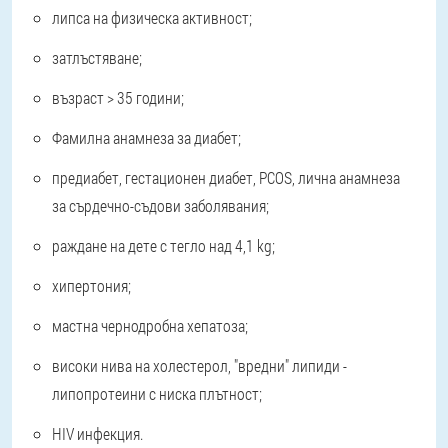
липса на физическа активност;
затлъстяване;
възраст > 35 години;
Фамилна анамнеза за диабет;
предиабет, гестационен диабет, PCOS, лична анамнеза
за сърдечно-съдови заболявания;
раждане на дете с тегло над 4,1 kg;
хипертония;
мастна чернодробна хепатоза;
високи нива на холестерол, "вредни" липиди -
липопротеини с ниска плътност;
HIV инфекция.