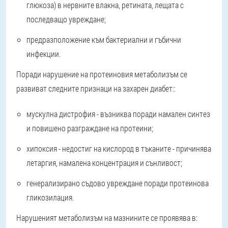
глюкоза) в нервните влакна, ретината, лещата с
последващо увреждане;
предразположение към бактериални и гъбични
инфекции.
Поради нарушение на протеиновия метаболизъм се
развиват следните признаци на захарен диабет:
:
мускулна дистрофия - възниква поради намален синтез
и повишено разграждане на протеини;
хипоксия - недостиг на кислород в тъканите - причинява
летаргия, намалена концентрация и сънливост;
генерализирано съдово увреждане поради протеинова
гликозилация.
Нарушеният метаболизъм на мазнините се проявява в
: