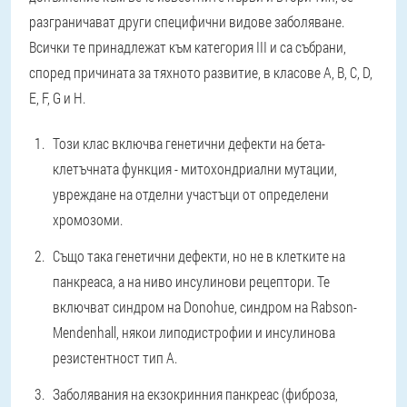
разграничават други специфични видове заболяване.
Всички те принадлежат към категория III и са събрани,
според причината за тяхното развитие, в класове A, B, C, D,
E, F, G и H.
Този клас включва генетични дефекти на бета-
клетъчната функция - митохондриални мутации,
увреждане на отделни участъци от определени
хромозоми.
Също така генетични дефекти, но не в клетките на
панкреаса, а на ниво инсулинови рецептори. Те
включват синдром на Donohue, синдром на Rabson-
Mendenhall, някои липодистрофии и инсулинова
резистентност тип А.
Заболявания на екзокринния панкреас (фиброза,