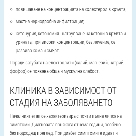
повишаване на концентрацията на холестерол в кръвта;
мастна чернодробна инфилтрация;
кетонурия, кетонемия - натрупване на кетони в кръвта и
урината; при високи концентрации, без лечение, се
развива кома и смърт.
Поради загубата на електролити (калий, магнезий, натрий,
фосфор) се появява обща и мускулна слабост
.
КЛИНИКА В ЗАВИСИМОСТ ОТ
СТАДИЯ НА ЗАБОЛЯВАНЕТО
Началният етап се характеризира с почти пълна липса на
симптоми. Диагнозата понякога отнема години, особено
без подходящ преглед. При диабет симптомите идват и