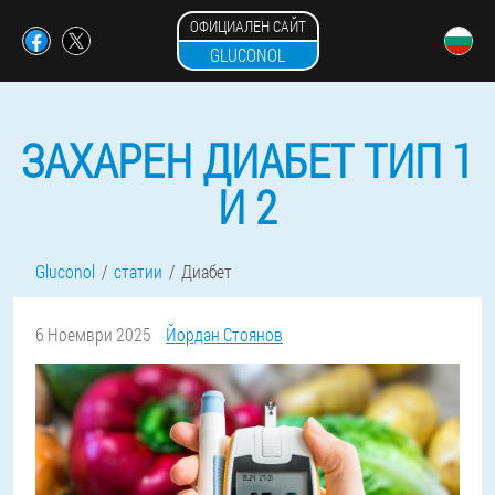
ОФИЦИАЛЕН САЙТ
GLUCONOL
ЗАХАРЕН ДИАБЕТ ТИП 1
И 2
Gluconol
статии
Диабет
6 Ноември 2025
Йордан Стоянов