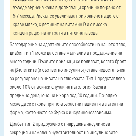
въведе зърнена каша в допълващи храни не по-рано от
6-7 месеца. Рискът се увеличава при хранене на дете с
краве мляко, с дефицит на витамин D и с висока
концентрация на нитрати в питейната вода.
Благодарение на адаптивните способности на нашето тяло,
диабет тип 1 може да остане мълчалив в продължение на
много години. Първите признаци се появяват, когато броят
на β-клетките (и съответно инсулинът) стане недостатъчен
за регулиране на нивата на глюкозата. Тип 1 представлява
около 10% от всички случаи на патология. Засяга
предимно деца, юноши и хора под 30 години. По-рядко
може да се открие при по-възрастни пациенти в латентна
форма, която често се бърка с инсулинонезависима.
Диабет тип 2
придружено от нарушена инсулинова
секреция и намалена чувствителност на инсулиновите