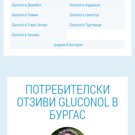
Gluconol в Джамбол
Gluconol в Кърджали
Gluconol в Плевен
Gluconol в Силистра
Gluconol в Стара Загора
Gluconol в Търговище
Gluconol в Хасково
градове В България
ПОТРЕБИТЕЛСКИ
ОТЗИВИ GLUCONOL В
БУРГАС