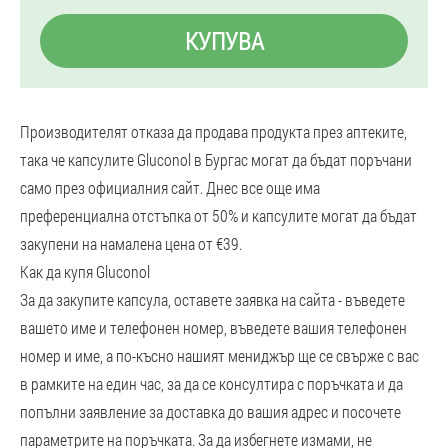
КУПУВА
Производителят отказа да продава продукта през аптеките,
така че капсулите Gluconol в Бургас могат да бъдат поръчани
само през официалния сайт. Днес все още има
преференциална отстъпка от 50% и капсулите могат да бъдат
закупени на намалена цена от €39.
Как да купя Gluconol
За да закупите капсула, оставете заявка на сайта - въведете
вашето име и телефонен номер, въведете вашия телефонен
номер и име, а по-късно нашият мениджър ще се свърже с вас
в рамките на един час, за да се консултира с поръчката и да
попълни заявление за доставка до вашия адрес и посочете
параметрите на поръчката. За да избегнете измами, не